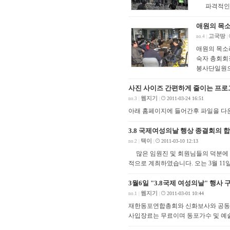
파격적인 
애원의 목소
고국땅
no.4
|
|
애원의 목소리
숙자 총회회
봉사단일원
사진 사이즈 간편하게 줄이는 프로
웹지기
2011-03-24 16:51
no.3
|
|
아래 홈페이지에 들어간후 파일을 다운받으시고실행하
3.8 국제여성의날 행상 종결회의 합
택이
2011-03-10 12:13
no.2
|
|
많은 임원진 및 회원님들의 덕분에 지
적으로 계최하였습니다. 오는 3월 11
3월6일 "3.8국제 여성의날" 행
웹지기
2011-03-01 10:44
no.1
|
|
재한동포연합총회와 신화보사와 공동주
사입장료는 무료이며 동포가수 및 예술