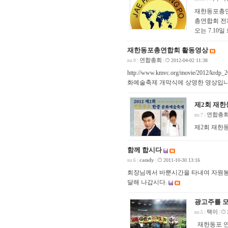
재한동포총연
총연합회 전
오는 7.10
재한동포총연합회 활동영상
연합총회
2012-04-02 11:38
no.9
|
|
http://www.kmvc.org/movie/
화예술축제 개막식에 상영한 영상입니다.영상
제2회 재
연합총
no.7
|
제2회 재한
함께 합시다
candy
2011-10-30 13:16
no.6
|
|
회장님께서 바뿐시간을 타내여 자원봉
달해 나갑시다.
광고주를 모
택이
no.5
|
|
재한동포 연