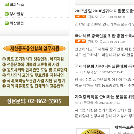
협회뉴스
2017년 및 2018년귀속 재한동
행사일정
관리자
2019-04-10 18:20
|
|
회장칼럼
2017년 및 2018년 연간기부금모금
국내체류 중국인을 위한 종합소득
관리자
2018-04-30 11:29
|
|
안녕하세요?국내체류 중국인을 위한 
시고 신고하시기 바랍니다.(사)재한동
국제다문화 사랑나눔 실천대회 공
사무국장
2012-12-07 15:42
no.12
|
|
한.중. 수교 20주년을 맞이하여 한.
력을 다하는 재한동포총연합회의 주최
자격증취득을 준비하는 분들을 위
군자행
2012-06-29 14:55
no.11
|
|
자격증 시험은 정기시험과 상시시험이
준비할때 신경써야 합니다.기능사 정
재한동포총연
사무국
no.10
|